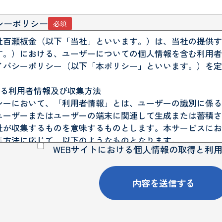
シーポリシー
必須
社百瀬板金（以下「当社」といいます。）は、当社の提供す
す。）における、ユーザーについての個人情報を含む利用者
イバシーポリシー（以下「本ポリシー」といいます。）を定
集する利用者情報及び収集方法
シーにおいて、「利用者情報」とは、ユーザーの識別に係る
ユーザーまたはユーザーの端末に関連して生成または蓄積さ
社が収集するものを意味するものとします。本サービスにお
集方法に応じて、以下のようなものとなります。
WEBサイトにおける個人情報の取得と利
ユーザーからご提供いただく情報
ビスを利用するために、または本サービスの利用を通じてユ
おりです。
内容を送信する
、職業等プロフィールに関する情報
ルアドレス、電話番号等連絡先に関する情報
フォームその他当社が定める方法を通じてユーザーが入力ま