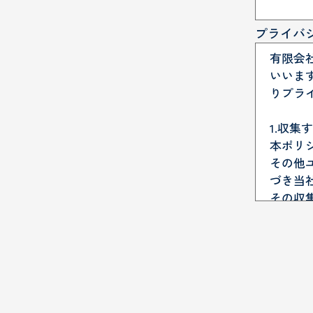
プライバ
有限会
いいま
りプラ
1.収
本ポリ
その他
づき当
その収
(1) 
本サー
下のと
・氏名
・メー
・入力