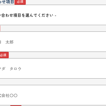
わせ項目
必須
必須